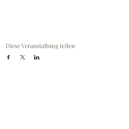
Diese Veranstaltung teilen
Cave du Chevalier Bayard SA
Dorfstrasse 60
3953 Varen
OUVERTURES