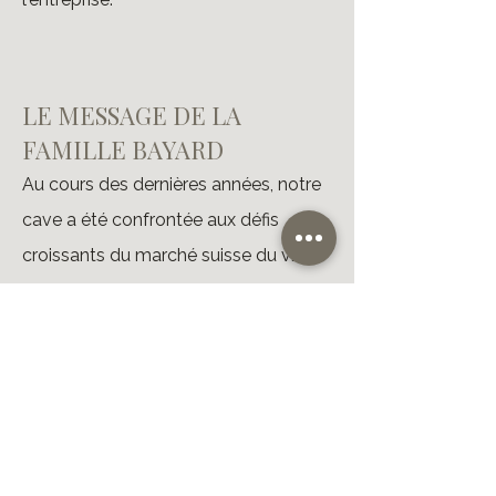
LE MESSAGE DE LA
FAMILLE BAYARD
Au cours des dernières années, notre
cave a été confrontée aux défis
croissants du marché suisse du vin.
Sous la devise du Chevalier Bayard
sans peur et sans reproche, nous
avons procédé à des ajustements
progressifs afin d'évoluer et répondre
aux attentes croissantes de nos
clients . Dans le but d'augmenter