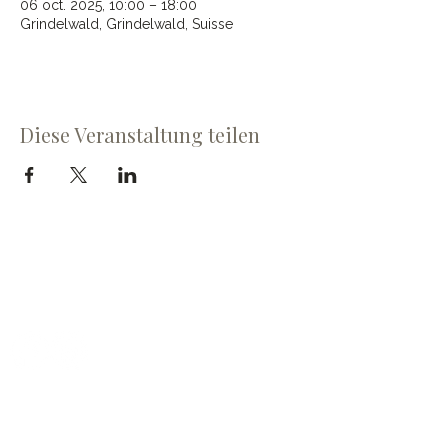
06 oct. 2025, 10:00 – 18:00
Grindelwald, Grindelwald, Suisse
Diese Veranstaltung teilen
Cave du Chevalier Bayard SA
Dorfstrasse 60
3953 Varen
OUVERTURES
Mardi et vendredi :