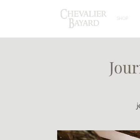
SHOP
Jour
j