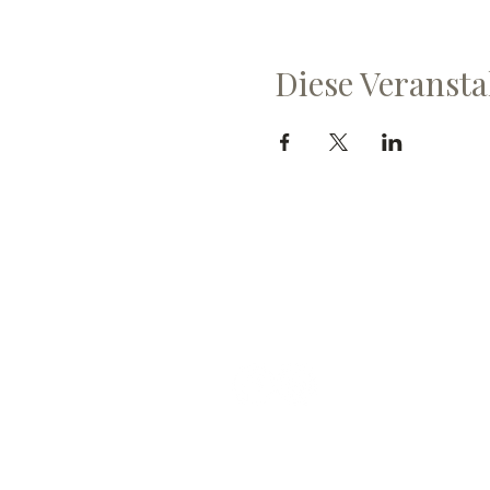
Diese Veransta
Cave du Chevalier Bay
Dorfstrasse 60
3953 Varen