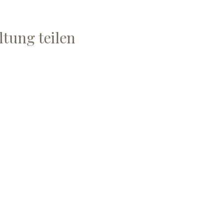
ltung teilen
ard SA
OUVERTURES
Mardi et vendredi :
9h- 12h et 13 à - 17h
Chaque dernier samedi du mois :
11 - 17h.
Lundi à samedi : sur dem
ande
Dimanche et jour fériés : Fermé