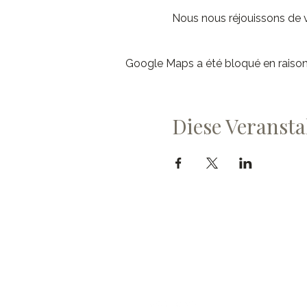
Nous nous réjouissons de vo
Google Maps a été bloqué en raison
Diese Veransta
Cave du Chevalier Bay
Dorfstrasse 60
3953 Varen