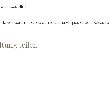
us accueillir !
 de vos paramètres de données analytiques et de cookies fo
ltung teilen
ard SA
OUVERTURES
Mardi et vendredi :
9h- 12h et 13 à - 17h