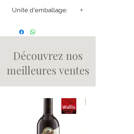
Unité d'emballage:
6 bouteilles par carton
(75 cl)
15 bouteilles par carton
(50 cl)
Découvrez nos
meilleures ventes
OR